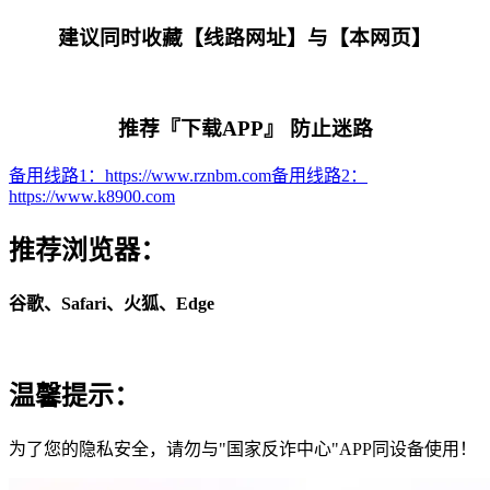
建议同时收藏【线路网址】与【本网页】
推荐『下载APP』 防止迷路
备用线路
1
：
https://www.rznbm.com
备用线路
2
：
https://www.k8900.com
推荐浏览器：
谷歌、Safari、火狐、Edge
温馨提示：
为了您的隐私安全，请勿与"国家反诈中心"APP同设备使用！