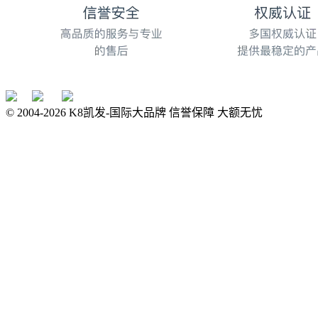
© 2004-
2026
K8凯发-国际大品牌 信誉保障 大额无忧