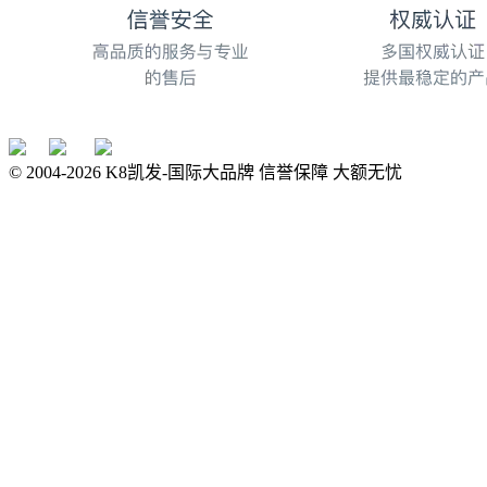
© 2004-
2026
K8凯发-国际大品牌 信誉保障 大额无忧