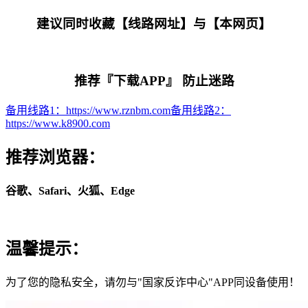
建议同时收藏【线路网址】与【本网页】
推荐『下载APP』 防止迷路
备用线路
1
：
https://www.rznbm.com
备用线路
2
：
https://www.k8900.com
推荐浏览器：
谷歌、Safari、火狐、Edge
温馨提示：
为了您的隐私安全，请勿与"国家反诈中心"APP同设备使用！