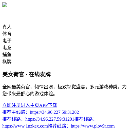
真人
体育
电子
电竞
捕鱼
棋牌
美女荷官 · 在线发牌
全网最美荷官，倾情出演，极致视觉盛宴，多元游戏种类，为
您带来最舒心的游戏体验。
立即注册
进入主页
APP下载
推荐主线路：
https://34.96.227.59:31202
推荐线路：
https://34.96.227.59:31201
推荐线路：
https://www.1nzkex.com
推荐线路：
https://www.plov9r.com